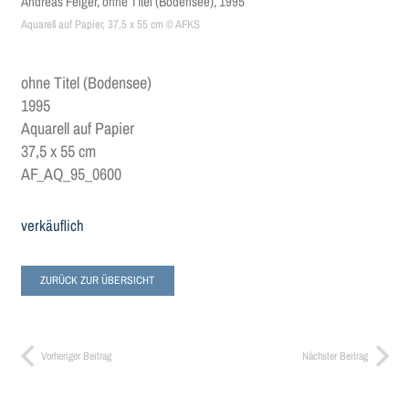
Andreas Felger, ohne Titel (Bodensee), 1995
Aquarell auf Papier, 37,5 x 55 cm © AFKS
ohne Titel (Bodensee)
1995
Aquarell auf Papier
37,5 x 55 cm
AF_AQ_95_0600
verkäuflich
ZURÜCK ZUR ÜBERSICHT
Vorheriger Beitrag
Nächster Beitrag