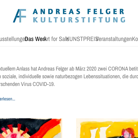
usstellungen
Das Werk
Art for Sale
KUNSTPREIS
Veranstaltungen
Ko
ktuellem Anlass hat Andreas Felger ab März 2020 zwei CORONA betitel
 soziale, individuelle sowie naturbezogen Lebenssituationen, die dur
rschenden Virus COVID-19.
erlesen...