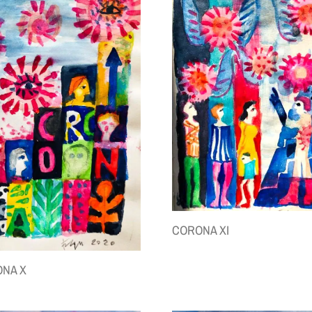
CORONA XI
NA X