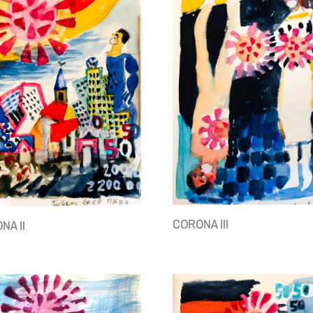
CORONA III
NA II