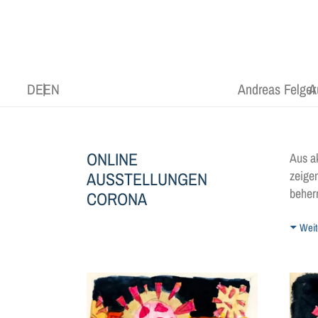
DE
EN
Andreas Felger
A
ONLINE
Aus a
zeigen
AUSSTELLUNGEN
beher
CORONA
Weit